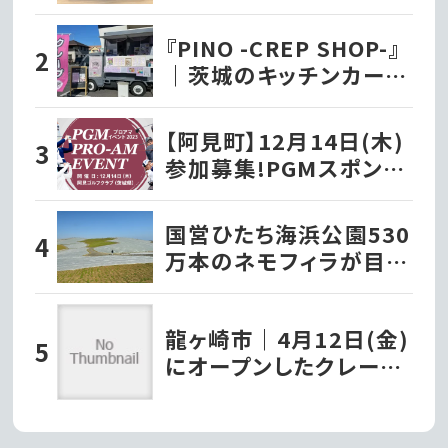
おにぎり味噌汁セットを
いただきました!!
『PINO -CREP SHOP-』
｜茨城のキッチンカー巡
り
【阿見町】12月14日(木)
参加募集!PGMスポンサ
ーシップ契約プロが出演
する『PGMプロアマイベ
国営ひたち海浜公園530
ント2023』を開催!!
万本のネモフィラが目覚
める、4月中旬から3週間
だけの青の絨毯
龍ヶ崎市｜4月12日(金)
にオープンしたクレープ
店『タキザワクレープ』で
堪能するパリッとモチモ
チの極上チョコバナナク