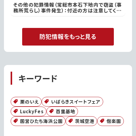
いった電話があった際には、決して対応せず、すぐ
その他の犯罪情報（常総市本石下地内で窃盗（事
に電話を切って取手警察署
務所荒らし）事件発生）：付近の方は注意してくだ
さい ｜ 常総警察署
防犯情報をもっと見る
キーワード
栗のいえ
いばらきスイートフェア
LuckyFes
百里基地
国営ひたち海浜公園
茨城空港
偕楽園