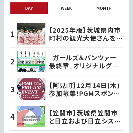
DAY
WEEK
MONTH
【2025年版】茨城県内市
町村の観光大使さんを
紹介！
『ガールズ＆パンツァー
最終章』オリジナルグッ
ズ各種ファミリーマート
で発売開始!!
【阿見町】12月14日(木)
参加募集!PGMスポンサ
ーシップ契約プロが出演
する『PGMプロアマイベ
【笠間市】茨城県笠間市
ント2023』を開催!!
と日立および日立システ
ムズが、デジタルを活用