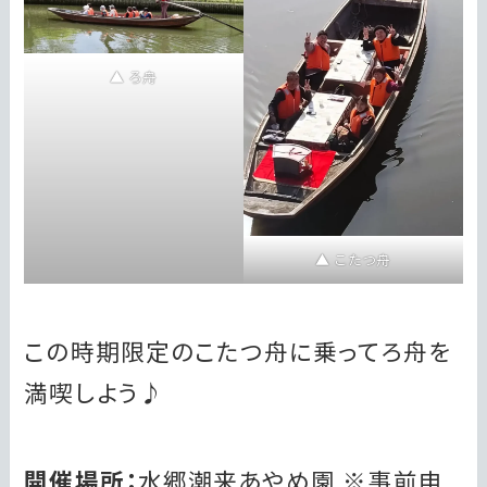
ろ舟
こたつ舟
この時期限定のこたつ舟に乗ってろ舟を
満喫しよう♪
開催場所：
水郷潮来あやめ園 ※事前申