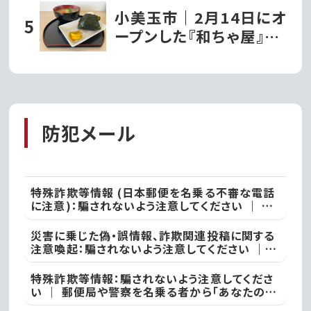
した持続するまちづくり
小美玉市｜2月14日にオ
の実現に向け連携協定
ープンした『和ちゃ屋』で
を締結!!第一弾事業とし
おにぎり味噌汁セットを
て移動型の行政窓口「動
いただきました!!
く市役所」がサービス開
始!
防犯メール
特殊詐欺等情報 (日本郵便を名乗る不審な電話
に注意)：騙されないよう注意してください ｜ ●
本日、竜ケ崎警察署
災害に乗じた偽・誤情報、詐欺関連投稿に関する
注意喚起：騙されないよう注意してください ｜
不審な投稿やメール等で不安を感じた際は、最寄
りの警察署
特殊詐欺等情報：騙されないよう注意してくださ
い ｜ 郵便局や警察を名乗る者から「あなたの名
義の郵便物が」や「あなた名義の口座が」などと