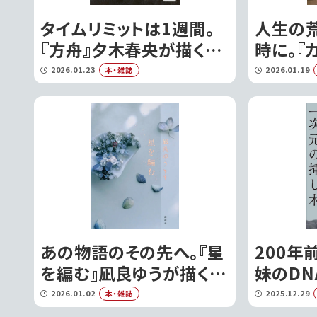
タイムリミットは1週間。
人生の
『方舟』夕木春央が描く、
時に。『
閉ざされた空間の恐怖
が描く
2026.01.23
2026.01.19
本・雑誌
あの物語のその先へ。『星
200年
を編む』凪良ゆうが描く、
妹のDN
語りきれなかった愛の物
次元の挿
2026.01.02
2025.12.29
本・雑誌
語
を超え