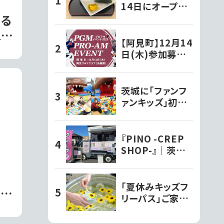
14日にオープン
した『和ちゃ屋』で
える
おにぎり味噌汁セ
以上
ットをいただきま
【阿見町】12月14
N
した!!
日(木)参加募
の救
集!PGMスポンサ
ーシップ契約プ
ロが出演する
茨城に「ファンフ
『PGMプロアマ
ァンキッズ」初上
イベント2023』を
陸！親子で楽しむ
開催!!
新感覚室内遊園
地｜水戸市
『PINO -CREP
SHOP-』｜茨城
のキッチンカー巡
り
「夏休みキッズフ
』
リーパス」ご家族
本
で体感できる「ひ
まわりと過ごす里