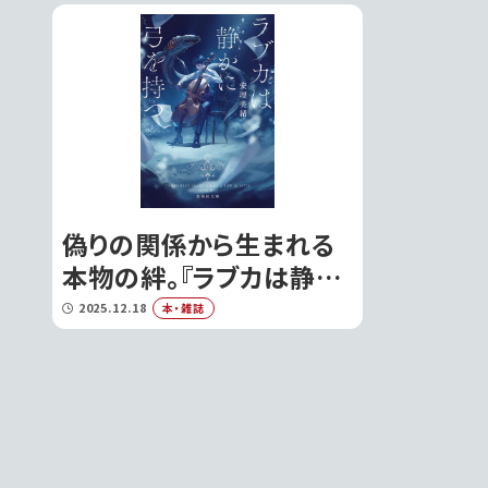
偽りの関係から生まれる
本物の絆。『ラブカは静か
に弓を持つ』安壇美緒が
2025.12.18
本・雑誌
描く、孤独と再生の物語