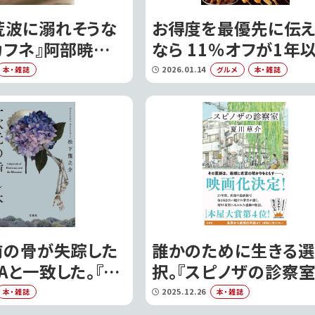
荒波に溺れそうな
お得度を最優先に伝
カフネ』阿部暁子
なら 11％オフが1年
、言葉を超えた救い
続く！？『串カツ田中FA
2026.01.14
本・雑誌
グルメ
本・雑誌
BOOK 極』が物価高
世主すぎる件
前の骨が失踪した
誰かのために生きる選
Aと一致した。『一
択。『スピノザの診察室
し木』が描く、時
が静かに問いかける、
2025.12.26
本・雑誌
本・雑誌
る謎
当の強さ