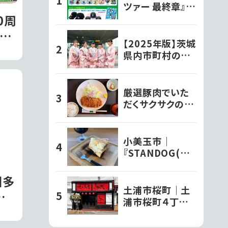
ツァー 最終章』オ
リジナルグッズ各
0周
種ファミリーマー
沼フ
トで発売開始!!
【2025年版】茨城
され
県内市町村の観
光大使さんを紹
介！
厳選豚肉でいた
だくサクサクのと
んかつ定食【とん
かつ文久】
小美玉市｜
『STANDOG(ス
タンドック)』でい
ただく絶品チーズ
回多
ケーキ!!
土浦市桜町｜土
催さ
浦市桜町４丁目
に『焼く鳥屋鳥せ
ん』がオープンし