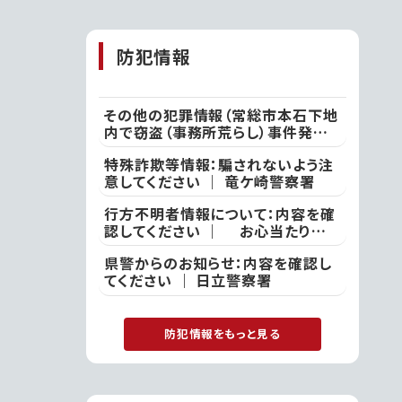
ていた!
防犯情報
その他の犯罪情報（常総市本石下地
内で窃盗（事務所荒らし）事件発
生）：付近の方は注意してください
特殊詐欺等情報：騙されないよう注
｜ 常総警察署
意してください ｜ 竜ケ崎警察署
行方不明者情報について：内容を確
認してください ｜ お心当たりの
ある方は、ひたちなか警察署
県警からのお知らせ：内容を確認し
てください ｜ 日立警察署
防犯情報をもっと見る