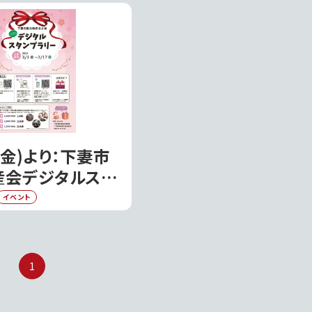
妻市
(金)より：下妻市
産会デジタルスタ
リーが開催中です
イベント
市
1