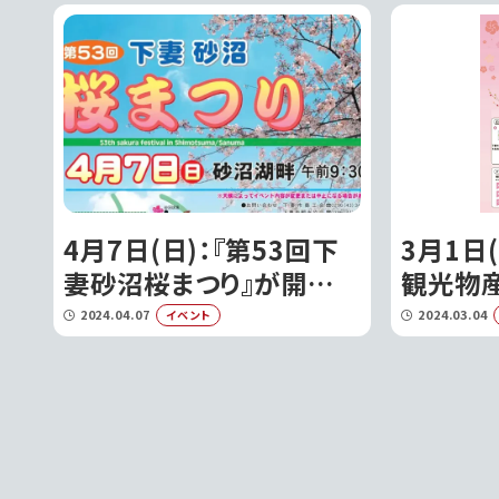
す｜下
4月7日(日)：『第53回下
3月1日
妻砂沼桜まつり』が開催さ
観光物
れます｜下妻市
ンプラ
2024.04.07
2024.03.04
イベント
｜下妻