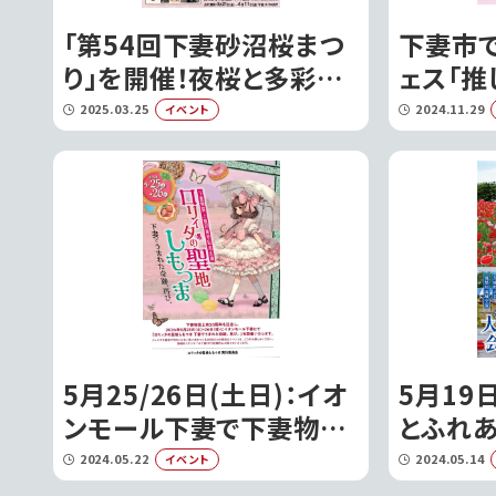
「第54回下妻砂沼桜まつ
下妻市
り」を開催！夜桜と多彩な
ェス「推
イベントで春を満喫｜下
弾」開催
2025.03.25
2024.11.29
イベント
妻市
が競う
5月25/26日(土日)：イオ
5月19日
ンモール下妻で下妻物語
とふれあ
上映20周年記念イベント
回鬼怒
2024.05.22
2024.05.14
イベント
が開催!!｜下妻市
ト大会