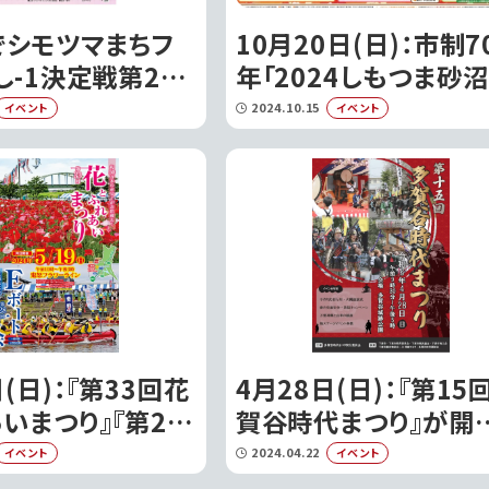
でシモツマまちフ
10月20日(日)：市制7
し-1決定戦第2
年「2024しもつま砂
！美味しさと個性
ェスティバル」が開催
2024.10.15
イベント
イベント
2日間｜下妻市
ます｜下妻市
(日)：『第33回花
4月28日(日)：『第15
いまつり』『第28
賀谷時代まつり』が開
川流域交流Eボー
れます｜下妻市
2024.04.22
イベント
イベント
』が同時開催されま