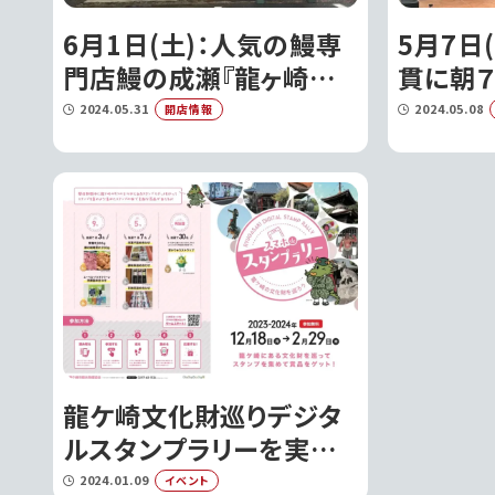
6月1日(土)：人気の鰻専
5月7日
門店鰻の成瀬『龍ヶ崎ぬく
貫に朝
森通り店』がオープンしま
グが食
2024.05.31
2024.05.08
開店情報
す!!｜龍ケ崎市
『MAG
ープン!!
龍ケ崎文化財巡りデジタ
ルスタンプラリーを実施!!
｜龍ケ崎市
2024.01.09
イベント