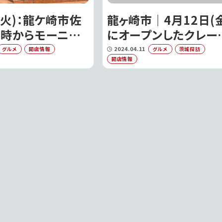
(火)：龍ケ崎市佐
龍ヶ崎市｜4月12日(金
７時からモーニン
にオープンしたクレー
べれる
店『タキザワクレープ』
2024.04.11
グルメ
開店情報
グルメ
茨城探訪
開店情報
UMA-マグマ-』がオ
堪能するパリッとモチ
の極上チョコバナナク
ープ!!