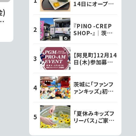
14日にオープン
した『和ちゃ屋』で
)
おにぎり味噌汁セ
プ
ットをいただきま
『PINO -CREP
で
した!!
SHOP-』｜茨城
モチ
のキッチンカー巡
り
レ
【阿見町】12月14
日(木)参加募
集!PGMスポンサ
ーシップ契約プ
ロが出演する
茨城に「ファンフ
『PGMプロアマ
ァンキッズ」初上
イベント2023』を
陸！親子で楽しむ
開催!!
新感覚室内遊園
地｜水戸市
「夏休みキッズフ
リーパス」ご家族
で体感できる「ひ
まわりと過ごす里