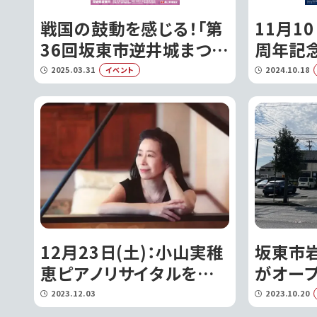
戦国の鼓動を感じる！「第
11月10
36回坂東市逆井城まつ
周年記念
り」開催｜坂東市
東市将
2025.03.31
2024.10.18
イベント
坂東市
12月23日(土)：小山実稚
坂東市
恵ピアノリサイタルを開
がオー
催!!｜坂東市
2023.12.03
2023.10.20