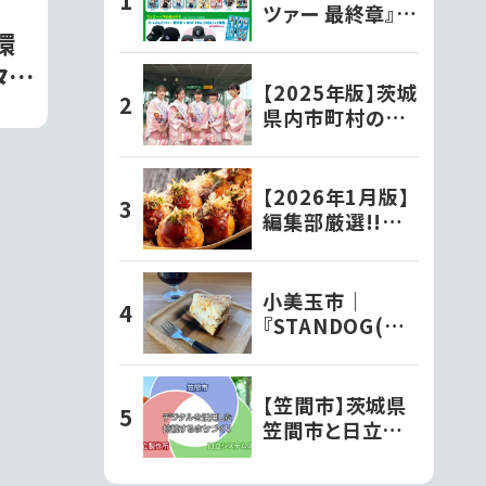
ツァー 最終章』オ
リジナルグッズ各
環
種ファミリーマー
タ』
トで発売開始!!
【2025年版】茨城
東市
県内市町村の観
光大使さんを紹
介！
【2026年1月版】
編集部厳選!!茨
城で人気の『たこ
焼き屋』
小美玉市｜
『STANDOG(ス
タンドック)』でい
ただく絶品チーズ
ケーキ!!
【笠間市】茨城県
笠間市と日立お
よび日立システム
ズが、デジタルを