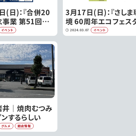
日(日)：『合併20
3月17日(日)：『さしま
事業 第51回坂
境 60周年エコフェス
門まつり』を開催｜
が開催されます｜坂
2024.03.07
イベント
イベント
岩井｜焼肉むつみ
プンするらしい
グルメ
開店情報