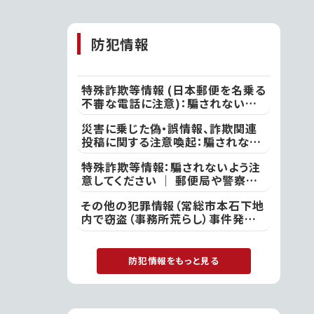
活用した持続す
るまちづくりの実
防犯情報
現に向け連携協
定を締結!!第一
弾事業として移
特殊詐欺等情報 (日本郵便を名乗る
動型の行政窓口
不審な電話に注意)：騙されないよう
「動く市役所」が
注意してください ｜ ●本日、竜ケ崎
サービス開始!
災害に乗じた偽・誤情報、詐欺関連
警察署
投稿に関する注意喚起：騙されない
よう注意してください ｜ 不審な投
特殊詐欺等情報：騙されないよう注
稿やメール等で不安を感じた際は、
意してください ｜ 郵便局や警察を
最寄りの警察署
名乗る者から「あなたの名義の郵便
その他の犯罪情報（常総市本石下地
物が」や「あなた名義の口座が」など
内で窃盗（事務所荒らし）事件発
といった電話があった際には、決して
生）：付近の方は注意してください
対応せず、すぐに電話を切って取手
｜ 常総警察署
警察署
防犯情報をもっと見る